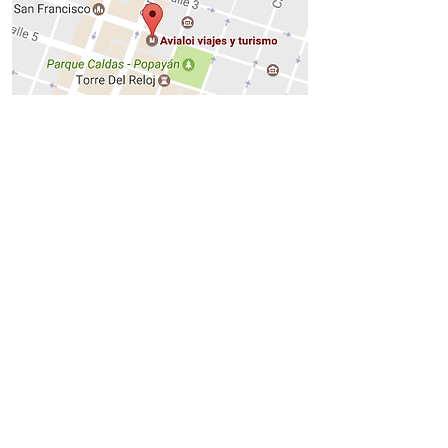
Oficina Principal: Calle 4 # 7 - 53 Popayán
Celulares:
Gerencia:
+573106882690
Asesores:
+573137655466
-
+573103615195
PAGOS SEGUROS EN LINEA