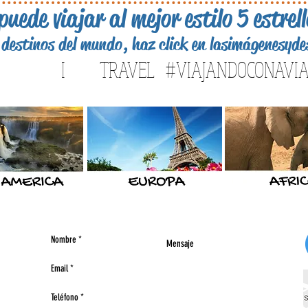
puede viajar al mejor estilo 5 estrel
destinos del mundo, haz click en las
imágenes
y d
I TRAVEL #VIAJANDOCONAVIA
5195