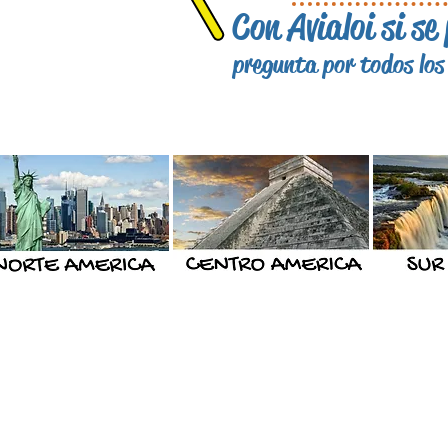
Con Avialoi si se 
pregunta por todos los 
Oficina Principal: Calle 4 # 7 - 53
Popayán
Celulares:
Gerencia: +573106882690
Asesores: +573137655466 - +57310361