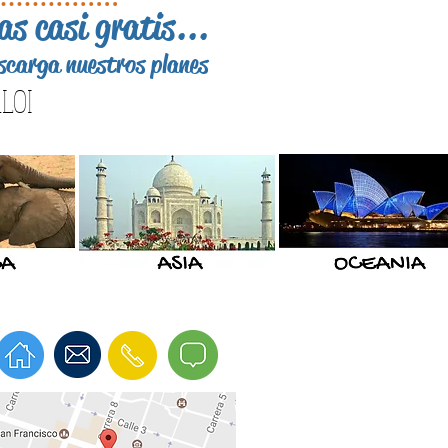
las casi gratis...
escarga nuestros planes
LOI