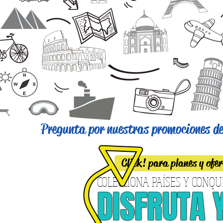
Pregunta por nuestras promociones del
Click! para planes y ofe
COLECCIONA PAÍSES Y CONQ
DISFRUTA 