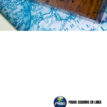
Oficina Principal: Calle 4 # 7 - 53
Popayán
Celulares:
Gerencia: +573106882690
Asesores: +573137655466 - +57310361
PAGOS SEGUROS EN LINEA