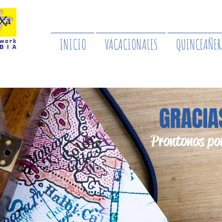
INICIO
VACACIONALES
QUINCEAÑER
GRACIA
Pronto nos po